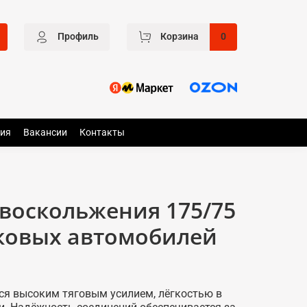
Профиль
Корзина
0
ия
Вакансии
Контакты
воскольжения 175/75
гковых автомобилей
ся высоким тяговым усилием, лёгкостью в