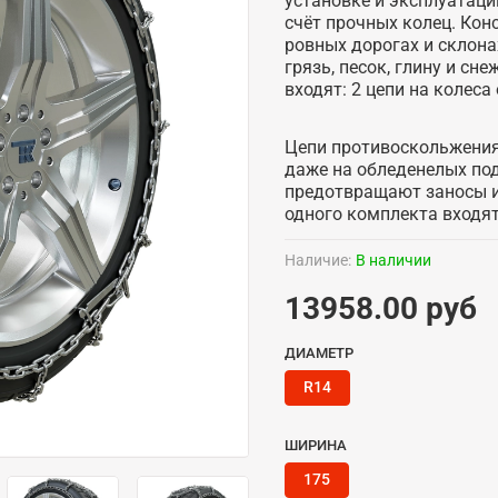
установке и эксплуатаци
счёт прочных колец. Кон
ровных дорогах и склон
грязь, песок, глину и сн
входят: 2 цепи на колеса
Цепи противоскольжения
даже на обледенелых по
предотвращают заносы и
одного комплекта входят:
Наличие:
В наличии
13958.00 руб
ДИАМЕТР
R14
ШИРИНА
175