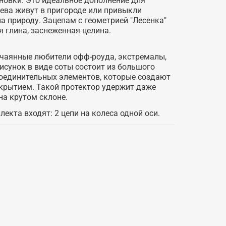
новки. Это идеальное дополнение для
ева живут в пригороде или привыкли
 природу. Зацепам с геометрией "Лесенка"
я глина, заснеженная целина.
тчаянные любители офф-роуда, экстремалы,
исунок в виде соты состоит из большого
соединительных элементов, которые создают
окрытием. Такой протектор удержит даже
а крутом склоне.
екта входят: 2 цепи на колеса одной оси.