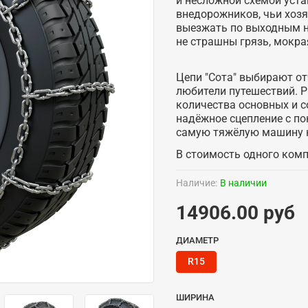
и несложной схемой уста
внедорожников, чьи хозя
выезжать по выходным на
не страшны грязь, мокра
Цепи "Сота" выбирают о
любители путешествий. Р
количества основных и 
надёжное сцепление с п
самую тяжёлую машину н
В стоимость одного компл
Наличие:
В наличии
14906.00 руб
ДИАМЕТР
R15
ШИРИНА