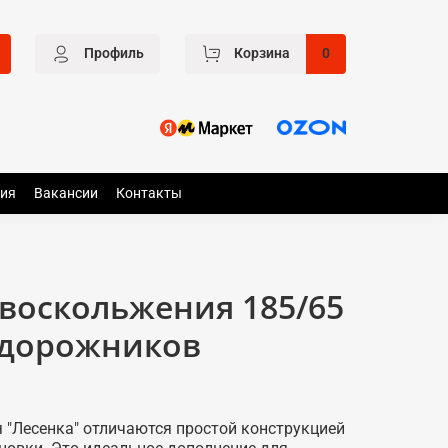
Профиль
Корзина
0
ия
Вакансии
Контакты
воскольжения 185/65
едорожников
 "Лесенка" отличаются простой конструкцией