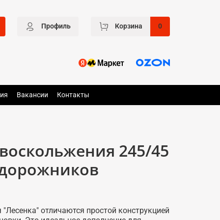
Профиль
Корзина
0
ия
Вакансии
Контакты
воскольжения 245/45
едорожников
 "Лесенка" отличаются простой конструкцией