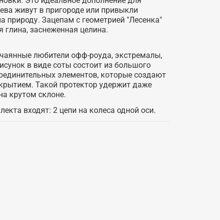
новки. Это идеальное дополнение для
ева живут в пригороде или привыкли
 природу. Зацепам с геометрией "Лесенка"
я глина, заснеженная целина.
тчаянные любители офф-роуда, экстремалы,
исунок в виде соты состоит из большого
соединительных элементов, которые создают
окрытием. Такой протектор удержит даже
а крутом склоне.
екта входят: 2 цепи на колеса одной оси.