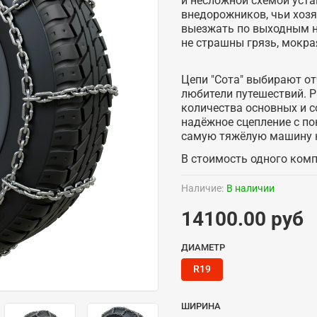
и несложной схемой уста
внедорожников, чьи хозя
выезжать по выходным на
не страшны грязь, мокра
Цепи "Сота" выбирают о
любители путешествий. Р
количества основных и 
надёжное сцепление с п
самую тяжёлую машину н
В стоимость одного компл
Наличие:
В наличии
14100.00 руб
ДИАМЕТР
R19
ШИРИНА