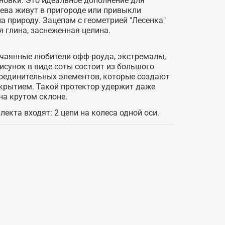
новки. Это идеальное дополнение для
ева живут в пригороде или привыкли
 природу. Зацепам с геометрией "Лесенка"
я глина, заснеженная целина.
тчаянные любители офф-роуда, экстремалы,
исунок в виде соты состоит из большого
соединительных элементов, которые создают
окрытием. Такой протектор удержит даже
а крутом склоне.
екта входят: 2 цепи на колеса одной оси.