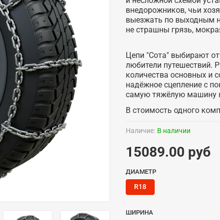
и несложной схемой уста
внедорожников, чьи хозя
выезжать по выходным на
не страшны грязь, мокра
Цепи "Сота" выбирают о
любители путешествий. Р
количества основных и 
надёжное сцепление с п
самую тяжёлую машину н
В стоимость одного компл
Наличие:
В наличии
15089.00 руб
ДИАМЕТР
R18
ШИРИНА