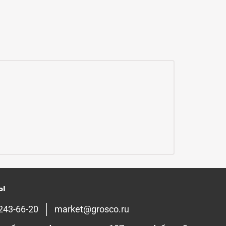
ты
 243-66-20
market@grosco.ru