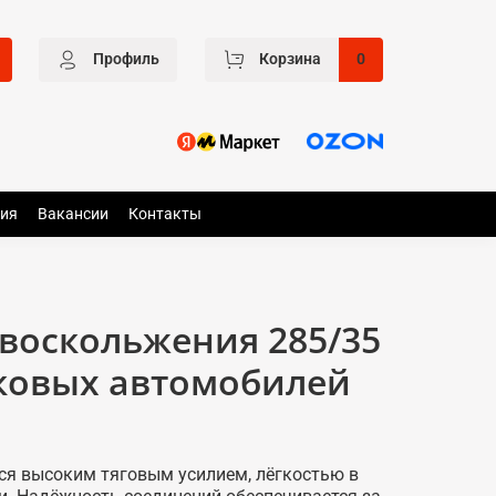
Профиль
Корзина
0
ия
Вакансии
Контакты
воскольжения 285/35
гковых автомобилей
ся высоким тяговым усилием, лёгкостью в