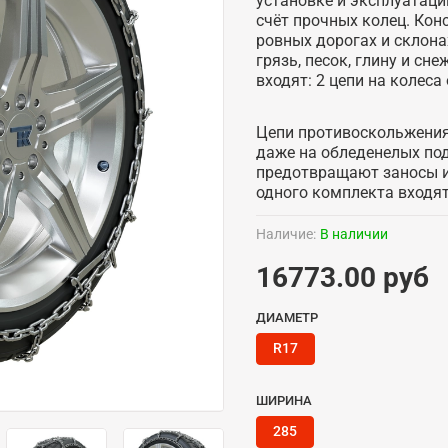
установке и эксплуатаци
счёт прочных колец. Кон
ровных дорогах и склон
грязь, песок, глину и сн
входят: 2 цепи на колеса
Цепи противоскольжения
даже на обледенелых по
предотвращают заносы и
одного комплекта входят:
Наличие:
В наличии
16773.00 руб
ДИАМЕТР
R17
ШИРИНА
285