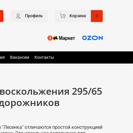
Профиль
Корзина
0
ия
Вакансии
Контакты
воскольжения 295/65
едорожников
 "Лесенка" отличаются простой конструкцией