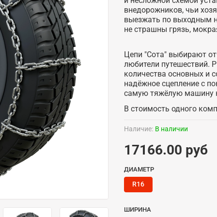
и несложной схемой уста
внедорожников, чьи хозя
выезжать по выходным на
не страшны грязь, мокра
Цепи "Сота" выбирают о
любители путешествий. Р
количества основных и 
надёжное сцепление с п
самую тяжёлую машину н
В стоимость одного компл
Наличие:
В наличии
17166.00 руб
ДИАМЕТР
R16
ШИРИНА