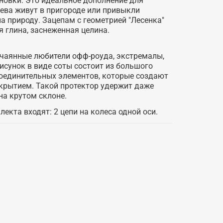
новки. Это идеальное дополнение для
ева живут в пригороде или привыкли
 природу. Зацепам с геометрией "Лесенка"
я глина, заснеженная целина.
тчаянные любители офф-роуда, экстремалы,
исунок в виде соты состоит из большого
соединительных элементов, которые создают
окрытием. Такой протектор удержит даже
а крутом склоне.
екта входят: 2 цепи на колеса одной оси.