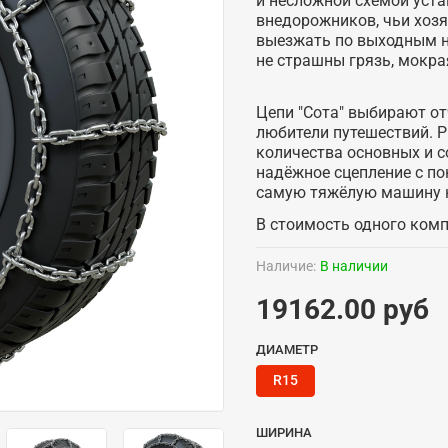
и несложной схемой уста
внедорожников, чьи хозя
выезжать по выходным на
не страшны грязь, мокра
Цепи "Сота" выбирают о
любители путешествий. Р
количества основных и 
надёжное сцепление с п
самую тяжёлую машину н
В стоимость одного компл
Наличие:
В наличии
19162.00 руб
ДИАМЕТР
R15
ШИРИНА