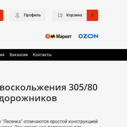
Профиль
Корзина
0
ия
Вакансии
Контакты
воскольжения 305/80
едорожников
 "Лесенка" отличаются простой конструкцией