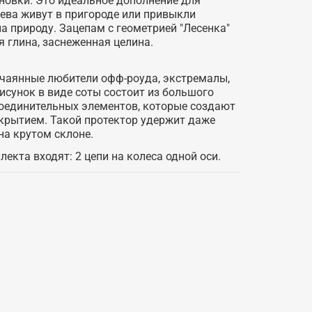
новки. Это идеальное дополнение для
ева живут в пригороде или привыкли
 природу. Зацепам с геометрией "Лесенка"
я глина, заснеженная целина.
тчаянные любители офф-роуда, экстремалы,
исунок в виде соты состоит из большого
соединительных элементов, которые создают
окрытием. Такой протектор удержит даже
а крутом склоне.
екта входят: 2 цепи на колеса одной оси.