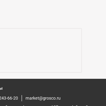
ты
 243-66-20
market@grosco.ru