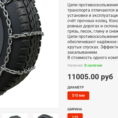
Цепи противоскольжения 
транспорта отличаются 
установке и эксплуатаци
счёт прочных колец. Кон
ровных дорогах и склон
грязь, песок, глину и сн
Цепи противоскольжения 
обеспечивают надёжное 
крутых спусках. Эффект
закапыванием.
В стоимость одного компл
Наличие:
В наличии
11005.00 руб
ДИАМЕТР
510 мм
ШИРИНА
125