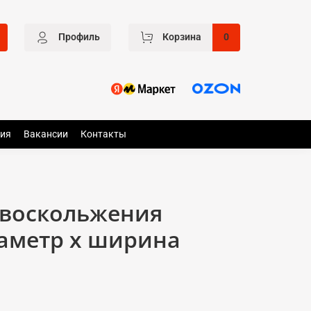
Профиль
Корзина
0
ия
Вакансии
Контакты
ивоскольжения
иаметр x ширина