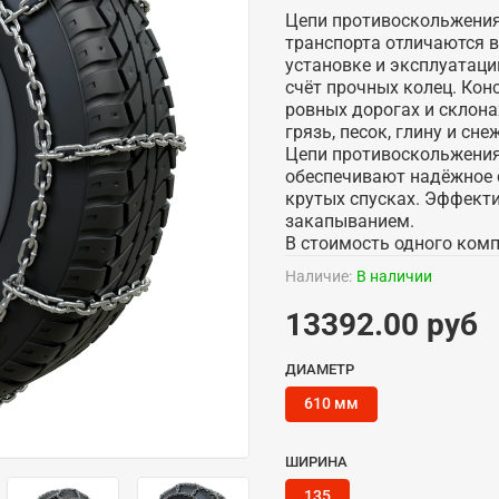
Цепи противоскольжения 
транспорта отличаются 
установке и эксплуатаци
счёт прочных колец. Кон
ровных дорогах и склон
грязь, песок, глину и сн
Цепи противоскольжения 
обеспечивают надёжное 
крутых спусках. Эффект
закапыванием.
В стоимость одного компл
Наличие:
В наличии
13392.00 руб
ДИАМЕТР
610 мм
ШИРИНА
135