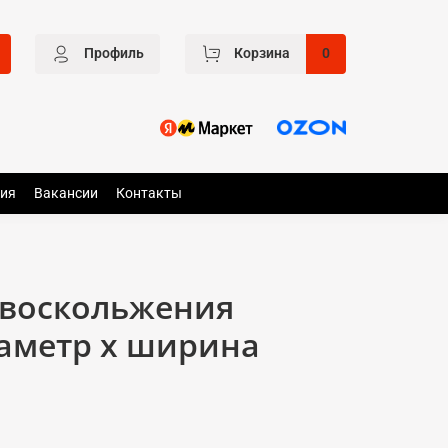
Профиль
Корзина
0
ия
Вакансии
Контакты
ивоскольжения
иаметр x ширина