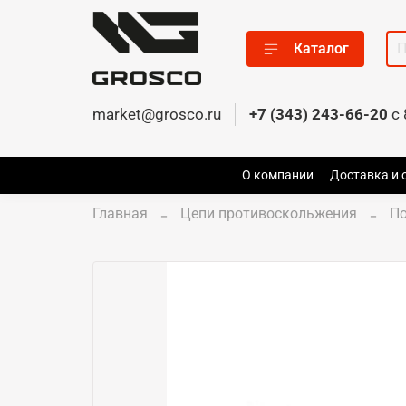
Каталог
market@grosco.ru
+7 (343) 243-66-20
c 
О компании
Доставка и 
Главная
Цепи противоскольжения
По