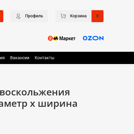
Профиль
Корзина
0
ия
Вакансии
Контакты
ивоскольжения
иаметр x ширина