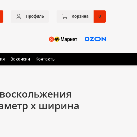
Профиль
Корзина
0
ия
Вакансии
Контакты
ивоскольжения
иаметр x ширина