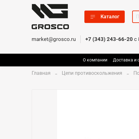
Каталог
market@grosco.ru
+7 (343) 243-66-20
c 
О компании
Доставка и 
Главная
Цепи противоскольжения
По