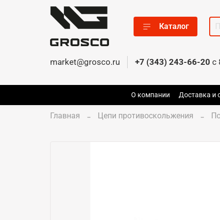
Каталог
market@grosco.ru
+7 (343) 243-66-20
c 
О компании
Доставка и 
Главная
Цепи противоскольжения
По