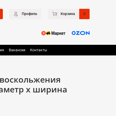
Профиль
Корзина
0
ия
Вакансии
Контакты
ивоскольжения
иаметр x ширина